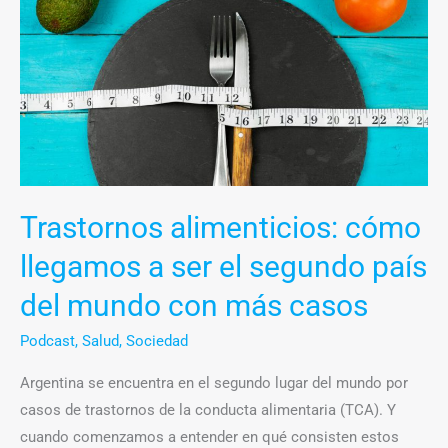
llegamos
a
ser
el
segundo
país
del
mundo
Trastornos alimenticios: cómo
con
más
llegamos a ser el segundo país
casos
del mundo con más casos
Podcast
,
Salud
,
Sociedad
Argentina se encuentra en el segundo lugar del mundo por
casos de trastornos de la conducta alimentaria (TCA). Y
cuando comenzamos a entender en qué consisten estos