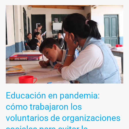
Educación
en
pandemia:
cómo
trabajaron
los
voluntarios
de
organizaciones
sociales
para
Educación en pandemia:
evitar
la
cómo trabajaron los
deserción
voluntarios de organizaciones
escolar