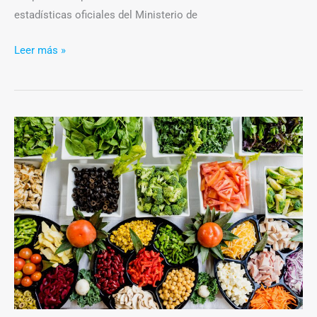
estadísticas oficiales del Ministerio de
Leer más »
El
impacto
de
la
pandemia
en
la
alimentación:
cambios
en
la