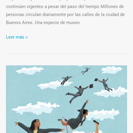
de
continúen vigentes a pesar del paso del tiempo Millones de
Buenos
personas circulan diariamente por las calles de la ciudad de
Aires
Buenos Aires. Una especie de museo
Leer más »
Mercado
laboral:
las
barreras
que
enfrentan
las
mujeres