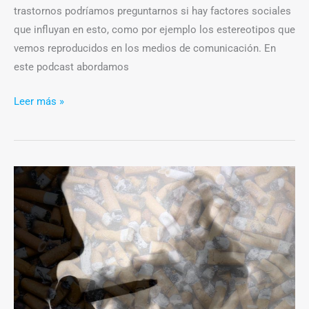
trastornos podríamos preguntarnos si hay factores sociales
que influyan en esto, como por ejemplo los estereotipos que
vemos reproducidos en los medios de comunicación. En
este podcast abordamos
Leer más »
Tabaquismo:
la
sociología
de
una
epidemia
que
mata