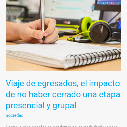
de
egresados,
el
impacto
de
no
haber
cerrado
una
etapa
Viaje de egresados, el impacto
presencial
y
de no haber cerrado una etapa
grupal
presencial y grupal
Sociedad