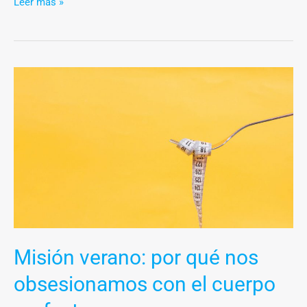
Leer más »
Misión
verano:
por
qué
nos
obsesionamos
con
el
cuerpo
perfecto
Misión verano: por qué nos
obsesionamos con el cuerpo