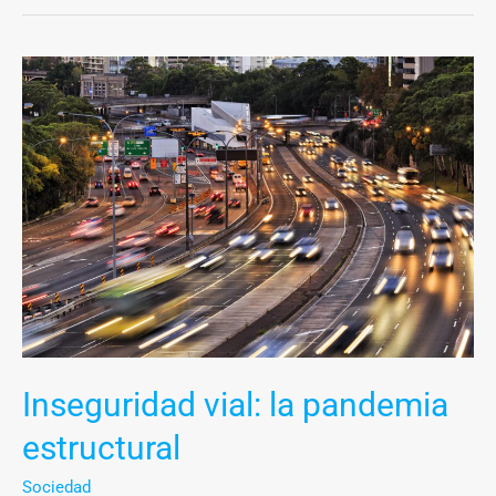
Inseguridad
vial:
la
pandemia
estructural
Inseguridad vial: la pandemia
estructural
Sociedad