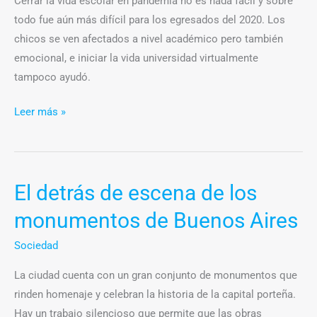
Cerrar la vida escolar en pandemia no es nada fácil y sobre
todo fue aún más difícil para los egresados del 2020. Los
chicos se ven afectados a nivel académico pero también
emocional, e iniciar la vida universidad virtualmente
tampoco ayudó.
Leer más »
El detrás de escena de los
El
detrás
monumentos de Buenos Aires
de
escena
Sociedad
de
La ciudad cuenta con un gran conjunto de monumentos que
los
rinden homenaje y celebran la historia de la capital porteña.
monumentos
Hay un trabajo silencioso que permite que las obras