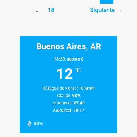
…
18
Siguiente
→
Buenos Aires, AR
14:23,
agosto 8
12
°C
Ráfagas de viento:
10 Km/h
Clouds:
98%
Amanecer:
07:40
Atardecer:
18:17
50 %