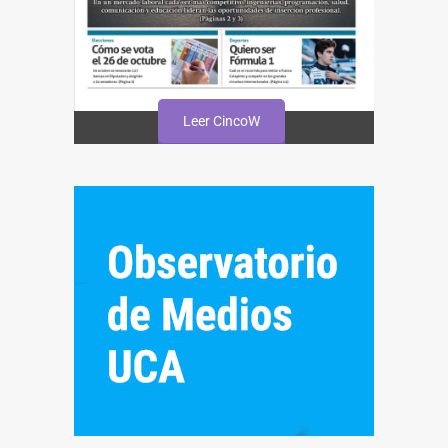
Leer CincoW