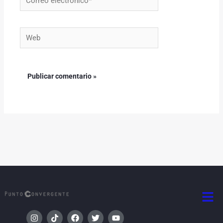
electrónico*
Web
Men
I
T
F
T
Y
n
i
a
w
o