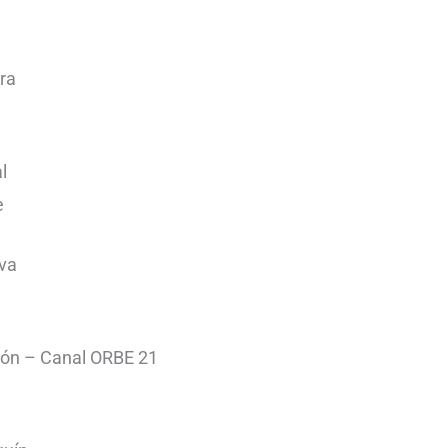
ra
l
e
iva
ción – Canal ORBE 21