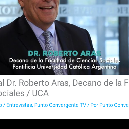
al Dr. Roberto Aras, Decano de la 
ociales / UCA
o
/
Entrevistas
,
Punto Convergente TV
/ Por
Punto Conve