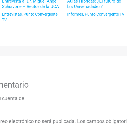
Entrevista al Dr. Miguel Ángel
Aulas Híbridas: ¿El futuro de
Schiavone – Rector de la UCA
las Universidades?
Entrevistas
,
Punto Convergente
Informes
,
Punto Convergente TV
TV
mentario
tu cuenta de
rreo electrónico no será publicada.
Los campos obligator