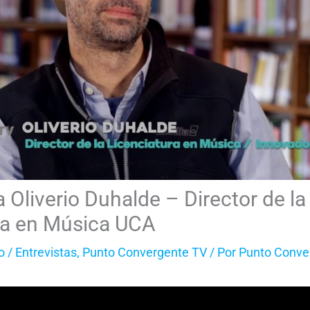
a Oliverio Duhalde – Director de la
ra en Música UCA
o
/
Entrevistas
,
Punto Convergente TV
/ Por
Punto Conve