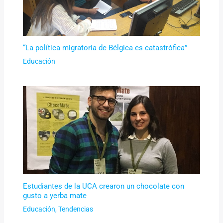
“La política migratoria de Bélgica es catastrófica”
Educación
Estudiantes de la UCA crearon un chocolate con
gusto a yerba mate
Educación
,
Tendencias