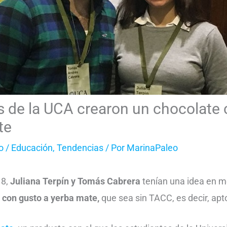
s de la UCA crearon un chocolate
te
o
/
Educación
,
Tendencias
/ Por
MarinaPaleo
18,
Juliana Terpín y Tomás Cabrera
tenían una idea en m
 con gusto a yerba mate,
que sea sin TACC, es decir, apt