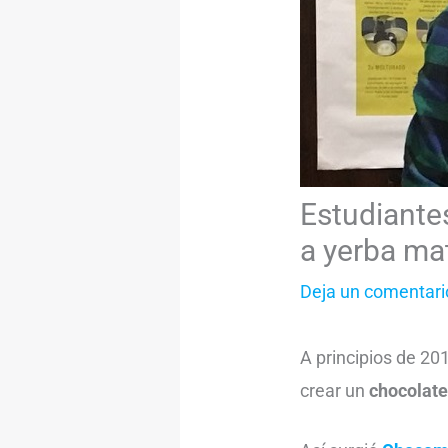
Estudiante
a yerba ma
Deja un comentari
A principios de 20
crear un
chocolate