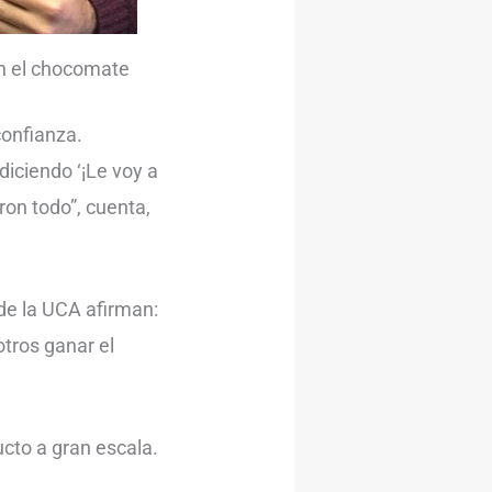
on el chocomate
confianza.
iciendo ‘¡Le voy a
ron todo”, cuenta,
 de la UCA afirman:
tros ganar el
cto a gran escala.