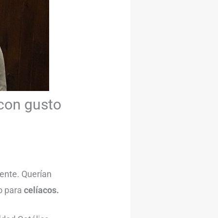
 con gusto
ente. Querían
o para
celíacos.