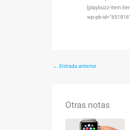
[playbuzz-item it
wp-pb-id=”651816″
←
Entrada anterior
Otras notas