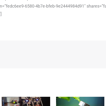
em=”fedc6ee9-6580-4b7e-bfeb-9e2444984d91″ shares=”fal
]