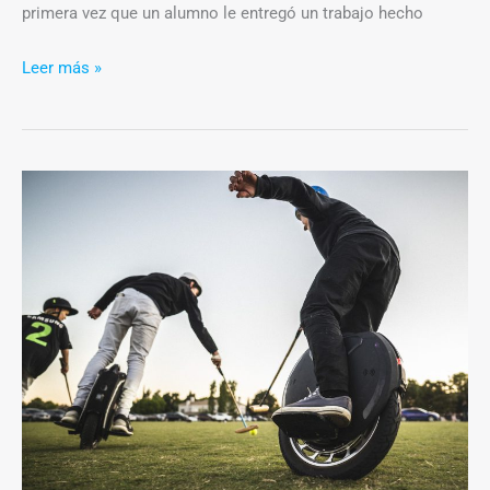
primera vez que un alumno le entregó un trabajo hecho
Leer más »
Polo
sobre
ruedas,
una
variante
para
chicos
del
deporte
que
no