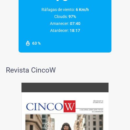
Ráfagas de viento:
6 Km/h
Clouds:
97%
Amanecer:
07:40
Atardecer:
18:17
63 %
Revista CincoW