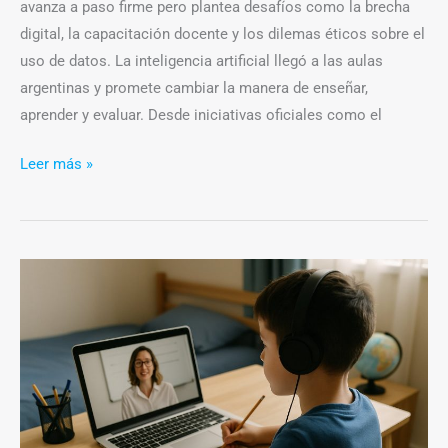
avanza a paso firme pero plantea desafíos como la brecha
digital, la capacitación docente y los dilemas éticos sobre el
uso de datos. La inteligencia artificial llegó a las aulas
argentinas y promete cambiar la manera de enseñar,
aprender y evaluar. Desde iniciativas oficiales como el
Leer más »
La
calidad
educativa
post
pandemia:
¿Cómo
se