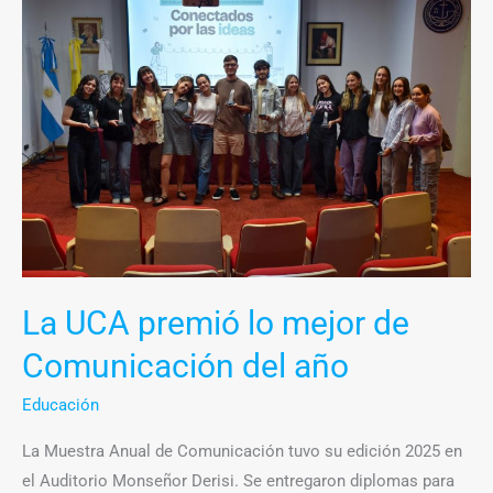
UCA
premió
lo
mejor
de
Comunicación
del
año
La UCA premió lo mejor de
Comunicación del año
Educación
La Muestra Anual de Comunicación tuvo su edición 2025 en
el Auditorio Monseñor Derisi. Se entregaron diplomas para