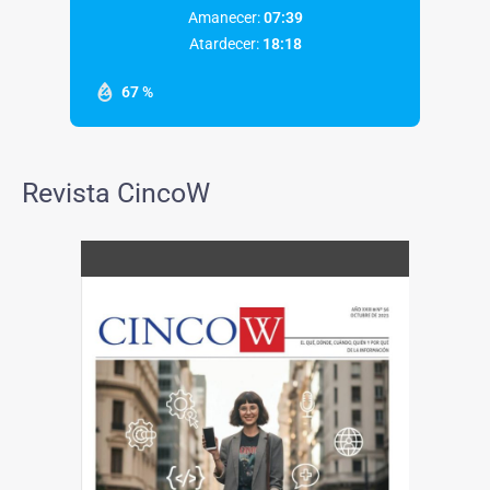
Amanecer:
07:39
Atardecer:
18:18
67 %
Revista CincoW