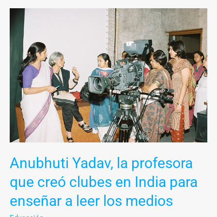
Anubhuti
Yadav,
la
profesora
que
creó
clubes
en
India
para
enseñar
a
Anubhuti Yadav, la profesora
leer
que creó clubes en India para
los
enseñar a leer los medios
medios