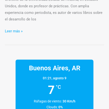
Unidos, donde es profesor de prácticas. Con amplia
experiencia como periodista, es autor de varios libros sobre
el desarrollo de los
Leer más »
Buenos Aires, AR
01:21,
agosto 9
7
°C
Ráfagas de viento:
30 Km/h
Clouds:
0%