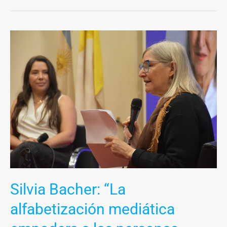
Silvia
Bacher:
“La
alfabetización
mediática
empodera
a
las
personas
como
ciudadanos
Silvia Bacher: “La
críticos
y
alfabetización mediática
activos”