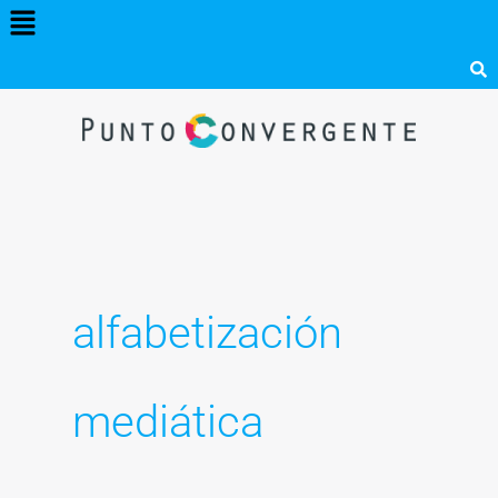
Menú
Ir
al
contenido
alfabetización
mediática