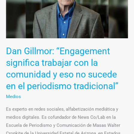
con
la
comunidad
y
eso
no
Dan Gillmor: “Engagement
sucede
significa trabajar con la
en
el
comunidad y eso no sucede
periodismo
en el periodismo tradicional”
tradicional”
Medios
Es experto en redes sociales, alfabetización mediática y
medios digitales. Es cofundador de News Co/Lab en la
Escuela de Periodismo y Comunicación de Masas Walter
Cronkite de la Universidad Estatal de Arizona, en Estados