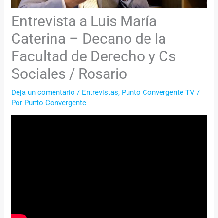
Entrevista a Luis María
Caterina – Decano de la
Facultad de Derecho y Cs
Sociales / Rosario
Deja un comentario
/
Entrevistas
,
Punto Convergente TV
/
Por
Punto Convergente