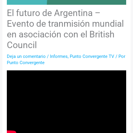
El futuro de Argentina –
Evento de tranmisión mundial
en asociación con el British
Council
Deja un comentario
/
Informes
,
Punto Convergente TV
/ Por
Punto Convergente