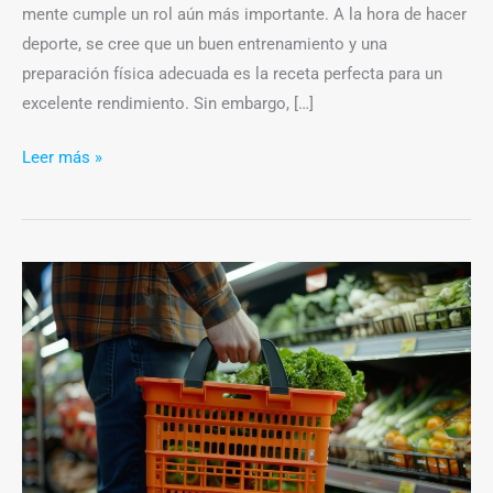
mente cumple un rol aún más importante. A la hora de hacer
deporte, se cree que un buen entrenamiento y una
preparación física adecuada es la receta perfecta para un
excelente rendimiento. Sin embargo, […]
Leer más »
La
canasta
básica
de
alimentos
sin
gluten
es