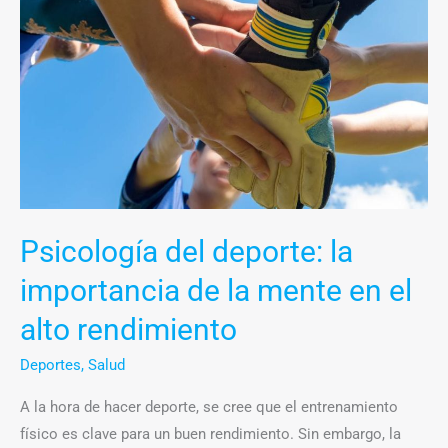
del
deporte:
la
importancia
de
la
mente
en
el
Psicología del deporte: la
alto
importancia de la mente en el
rendimiento
alto rendimiento
Deportes
,
Salud
A la hora de hacer deporte, se cree que el entrenamiento
físico es clave para un buen rendimiento. Sin embargo, la