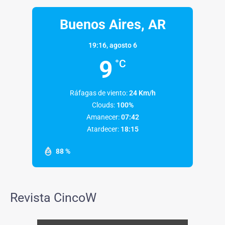
Buenos Aires, AR
19:16,
agosto 6
9
°C
Ráfagas de viento:
24 Km/h
Clouds:
100%
Amanecer:
07:42
Atardecer:
18:15
88 %
Revista CincoW