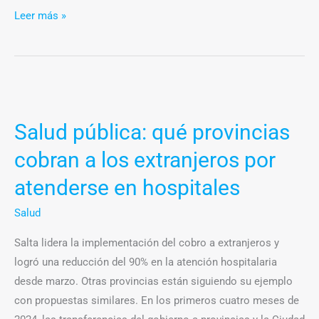
Leer más »
Salud
pública:
Salud pública: qué provincias
qué
provincias
cobran a los extranjeros por
cobran
atenderse en hospitales
a
los
Salud
extranjeros
Salta lidera la implementación del cobro a extranjeros y
por
logró una reducción del 90% en la atención hospitalaria
atenderse
desde marzo. Otras provincias están siguiendo su ejemplo
en
con propuestas similares. En los primeros cuatro meses de
hospitales