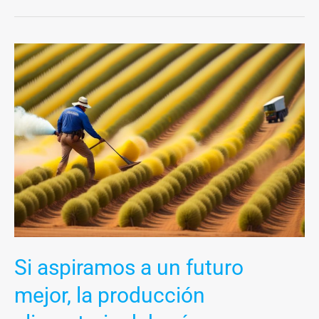
Si
aspiramos
a
un
futuro
mejor,
la
producción
alimentaria
deberá
ser
Si aspiramos a un futuro
agroecológica
mejor, la producción