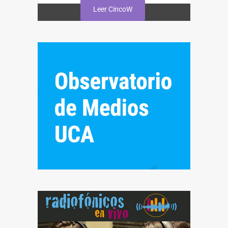
Leer CincoW