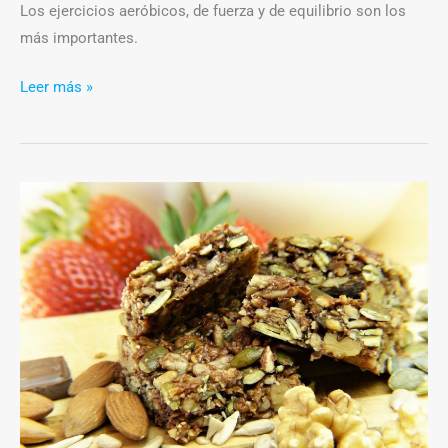
Los ejercicios aeróbicos, de fuerza y de equilibrio son los
más importantes.
Leer más »
Ser
celíaco
en
Argentina:
por
qué
son
más
caros
los