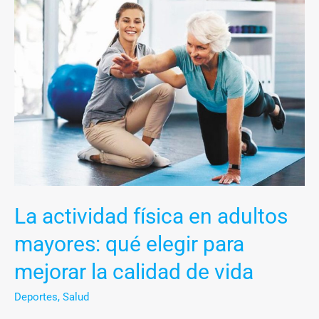
actividad
física
en
adultos
mayores:
qué
elegir
para
mejorar
la
calidad
La actividad física en adultos
de
vida
mayores: qué elegir para
mejorar la calidad de vida
Deportes
,
Salud