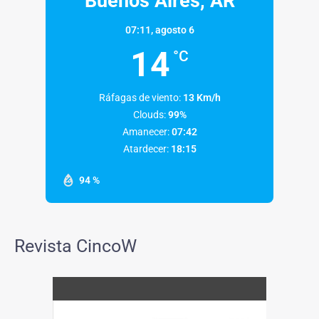
Buenos Aires, AR
07:11,
agosto 6
14
°C
Ráfagas de viento:
13 Km/h
Clouds:
99%
Amanecer:
07:42
Atardecer:
18:15
94 %
Revista CincoW