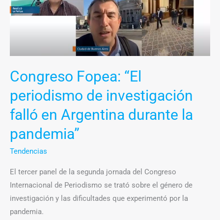
de
investigación
falló
en
Argentina
Congreso Fopea: “El
durante
la
periodismo de investigación
pandemia”
falló en Argentina durante la
pandemia”
Tendencias
El tercer panel de la segunda jornada del Congreso
Internacional de Periodismo se trató sobre el género de
investigación y las dificultades que experimentó por la
pandemia.