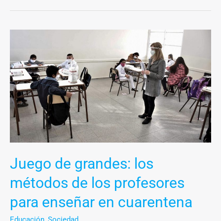
Juego
de
grandes:
los
métodos
de
los
profesores
para
enseñar
Juego de grandes: los
en
métodos de los profesores
cuarentena
para enseñar en cuarentena
Educación
,
Sociedad