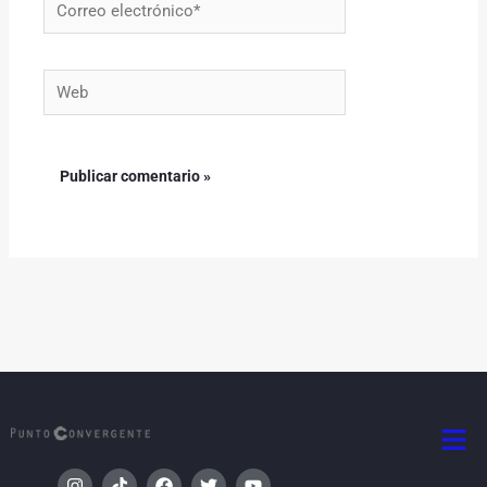
Correo
electrónico*
Web
Men
I
T
F
T
Y