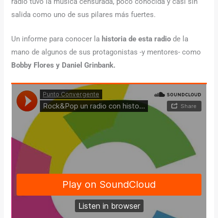
radio tuvo la música censurada, poco conocida y casi sin
salida como uno de sus pilares más fuertes.
Un informe para conocer la
historia de esta radio
de la
mano de algunos de sus protagonistas -y mentores- como
Bobby Flores y Daniel Grinbank.