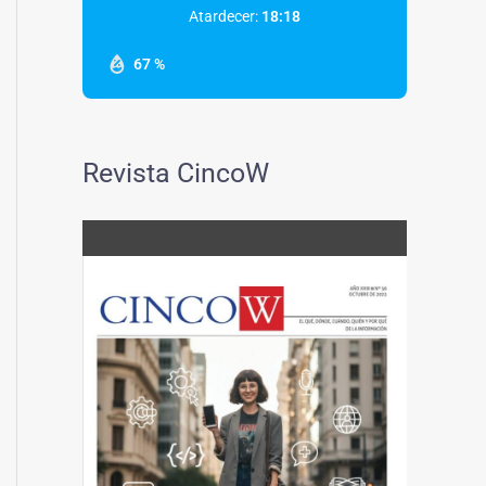
Atardecer:
18:18
67 %
Revista CincoW