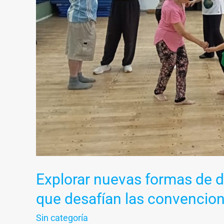
que
desafían
las
convenciones
Explorar nuevas formas de d
que desafían las convencio
Sin categoría