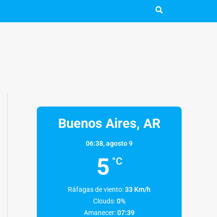
Buenos Aires, AR
06:38,
agosto 9
5
°C
Ráfagas de viento:
33 Km/h
Clouds:
0%
Amanecer:
07:39