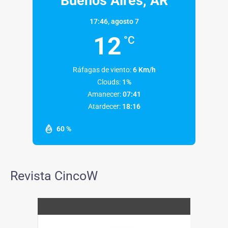
Buenos Aires, AR
17:46,
agosto 7
12
°C
Ráfagas de viento:
6 Km/h
Clouds:
1%
Amanecer:
07:41
Atardecer:
18:16
60 %
Revista CincoW