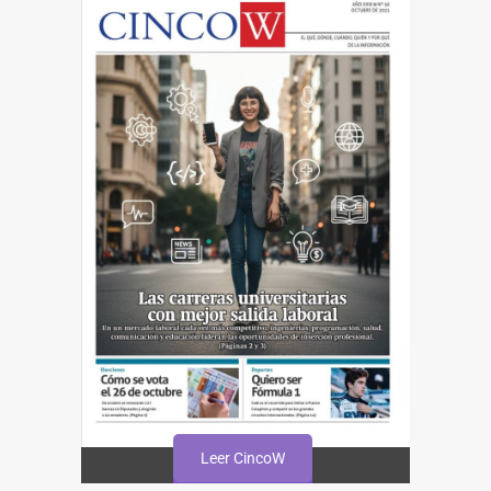
Leer CincoW