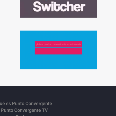
ué es Punto Convergente
Punto Convergente TV