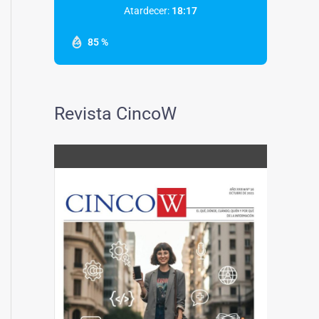
Atardecer:
18:17
85 %
Revista CincoW