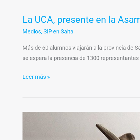
UCA,
La UCA, presente en la Asam
presente
en
Medios
,
SIP en Salta
la
Más de 60 alumnos viajarán a la provincia de Sa
Asamblea
se espera la presencia de 1300 representantes
General
de
Leer más »
la
SIP
Una
emprendedora
que