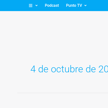
Ir
Podcast
Punto TV
al
contenido
4 de octubre de 2
La