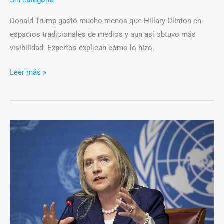
Donald Trump gastó mucho menos que Hillary Clinton en
espacios tradicionales de medios y aun así obtuvo más
visibilidad. Expertos explican cómo lo hizo.
Leer más »
El
poder
del
silencio
en
la
campaña
de