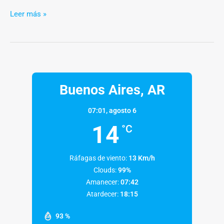
Leer más »
Buenos Aires, AR
07:01,
agosto 6
14
°C
Ráfagas de viento:
13 Km/h
Clouds:
99%
Amanecer:
07:42
Atardecer:
18:15
93 %