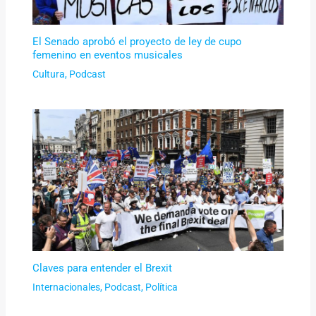
El Senado aprobó el proyecto de ley de cupo
femenino en eventos musicales
Cultura
,
Podcast
Claves para entender el Brexit
Internacionales
,
Podcast
,
Política