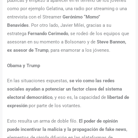
públicas y empezó a aparecer en el terreno de los jóvenes
como por ejemplo Gelatina, una radio por streaming o una
entrevista con el Streamer
Gerónimo “Momo”
Benavides
. Por otro lado, Javier Milei, gracias a su
estratega
Fernando Cerimedo
, se rodeó de los equipos que
asesoran en su momento a Bolsonaro y de
Steve Bannon,
ex asesor de Trump
, para enamorar a los jóvenes.
Obama y Trump
En las situaciones expuestas,
se vio como las redes
sociales ayudan a potenciar un factor clave del sistema
electoral democrático
, y eso es, la capacidad de
libertad de
expresión
por parte de los votantes.
Esto resulta un arma de doble filo.
El poder de opinión
puede incentivar la malicia y la propagación de fake news
,
elementos de rápida difusión en las plataformas de