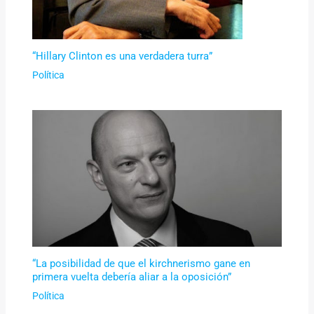
“Hillary Clinton es una verdadera turra”
Política
“La posibilidad de que el kirchnerismo gane en
primera vuelta debería aliar a la oposición”
Política