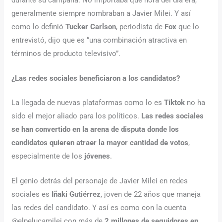
durante su campaña. No importaba qué hora del día era,
generalmente siempre nombraban a Javier Milei. Y así
como lo definió
Tucker Carlson
, periodista de
Fox
que lo
entrevistó, dijo que es “una combinación atractiva en
términos de producto televisivo”.
¿Las redes sociales beneficiaron a los candidatos?
La llegada de nuevas plataformas como lo es
Tiktok
no ha
sido el mejor aliado para los políticos.
Las redes sociales
se han convertido en la arena de disputa donde los
candidatos quieren atraer la mayor cantidad de votos
,
especialmente de los
jóvenes
.
El genio detrás del personaje de Javier Milei en redes
sociales es
Iñaki Gutiérrez
, joven de 22 años que maneja
las redes del candidato. Y así es como con la cuenta
@elpelucamilei con más de
2 millones de seguidores en