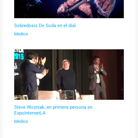
Sobredosis De Soda en el dial
Medios
Steve Wozniak, en primera persona en
ExpoInternetLA
Medios