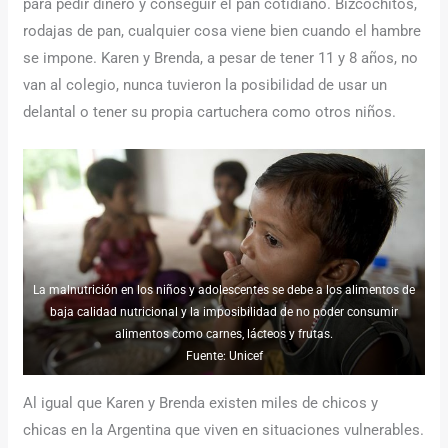
para pedir dinero y conseguir el pan cotidiano. Bizcochitos,
rodajas de pan, cualquier cosa viene bien cuando el hambre
se impone. Karen y Brenda, a pesar de tener 11 y 8 años, no
van al colegio, nunca tuvieron la posibilidad de usar un
delantal o tener su propia cartuchera como otros niños.
La malnutrición en los niños y adolescentes se debe a los alimentos de
baja calidad nutricional y la imposibilidad de no poder consumir
alimentos como carnes, lácteos y frutas.
Fuente: Unicef
Al igual que Karen y Brenda existen miles de chicos y
chicas en la Argentina que viven en situaciones vulnerables.