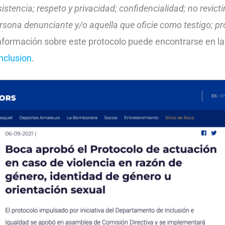
stencia; respeto y privacidad; confidencialidad; no revict
ersona denunciante y/o aquella que oficie como testigo; p
nformación sobre este protocolo puede encontrarse en l
nclusion
.