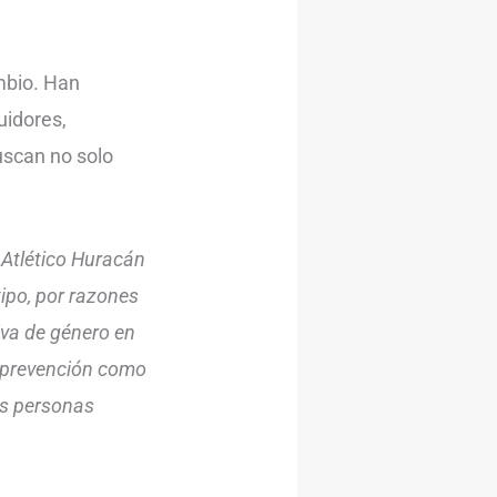
mbio. Han
uidores,
uscan no solo
 Atlético Huracán
tipo, por razones
iva de género en
de prevención como
as personas