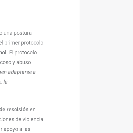
o una postura
el primer protocolo
bol
. El protocolo
acoso y abuso
ben adaptarse a
, la
 de rescisión
en
ciones de violencia
r apoyo a las