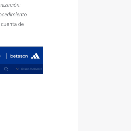
imización;
rocedimiento
a cuenta de