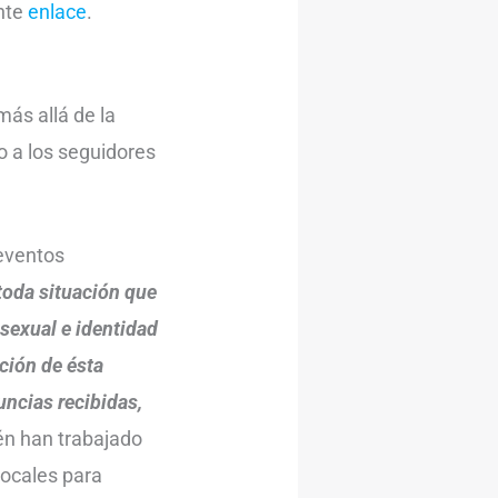
ente
enlace
.
más allá de la
 a los seguidores
 eventos
toda situación que
 sexual e identidad
ción de ésta
ncias recibidas,
én han trabajado
locales para