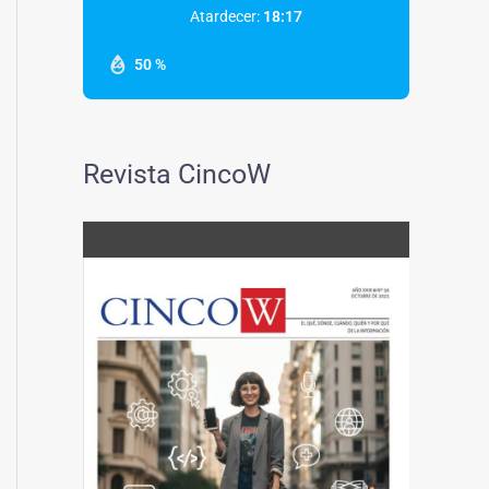
Atardecer:
18:17
50 %
Revista CincoW