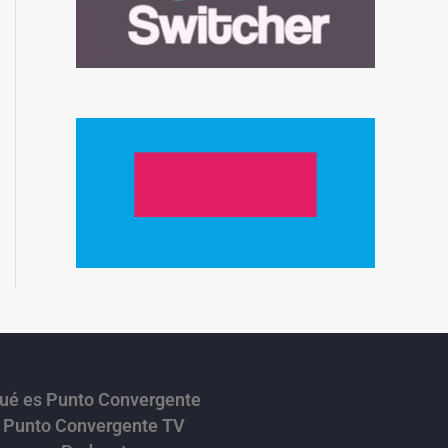
ué es Punto Convergente
Punto Convergente TV