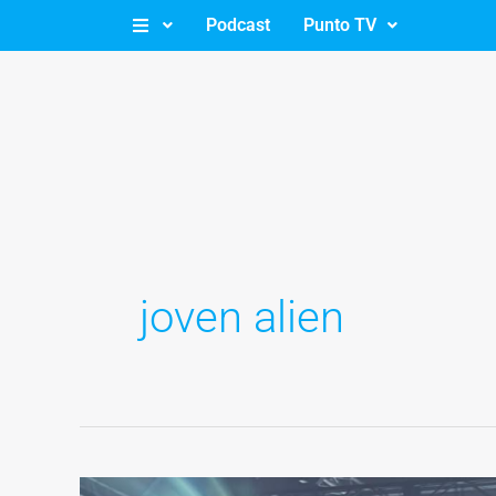
Ir
Podcast
Punto TV
al
contenido
joven alien
El