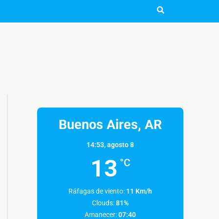
Buenos Aires, AR
14:53,
agosto 8
13
°C
Ráfagas de viento:
11 Km/h
Clouds:
81%
Amanecer:
07:40