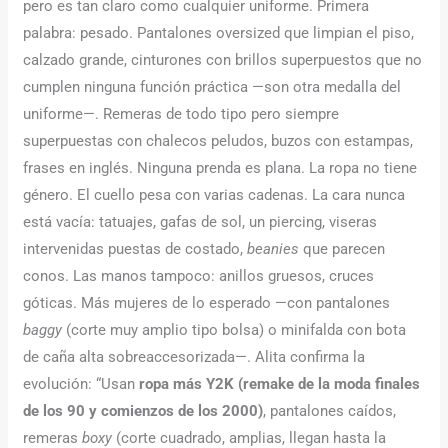
pero es tan claro como cualquier uniforme. Primera
palabra: pesado. Pantalones oversized que limpian el piso,
calzado grande, cinturones con brillos superpuestos que no
cumplen ninguna función práctica —son otra medalla del
uniforme—. Remeras de todo tipo pero siempre
superpuestas con chalecos peludos, buzos con estampas,
frases en inglés. Ninguna prenda es plana. La ropa no tiene
género. El cuello pesa con varias cadenas. La cara nunca
está vacía: tatuajes, gafas de sol, un piercing, viseras
intervenidas puestas de costado,
beanies
que parecen
conos. Las manos tampoco: anillos gruesos, cruces
góticas. Más mujeres de lo esperado —con pantalones
baggy
(corte muy amplio tipo bolsa) o minifalda con bota
de caña alta sobreaccesorizada—. Alita confirma la
evolución: “Usan
ropa más Y2K (remake de la moda finales
de los 90 y comienzos de los 2000)
, pantalones caídos,
remeras
boxy
(corte cuadrado, amplias, llegan hasta la