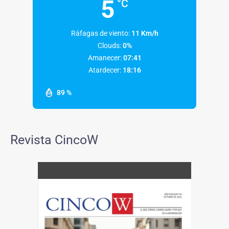
5
°C
Ráfagas de viento:
11 Km/h
Clouds:
0%
Amanecer:
07:41
Atardecer:
18:16
89 %
Revista CincoW