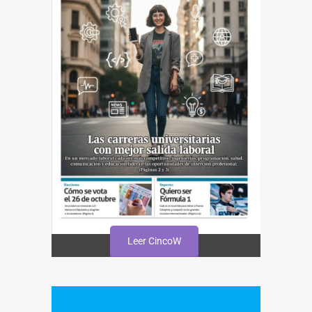
Leer CincoW