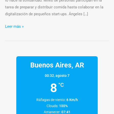
lo hace la solidaridad. Miles de personas participan en la
tarea de preparar y distribuir comida hasta colaborar en la
digitalización de pequeños start-ups. Ángeles […]
Leer más »
Buenos Aires, AR
00:32,
agosto 7
8
°C
Ráfagas de viento:
6 Km/h
Clouds:
100%
Amanecer:
07:41