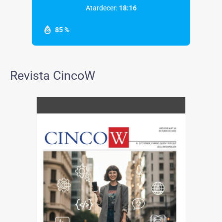
Atardecer:
18:16
85 %
Revista CincoW