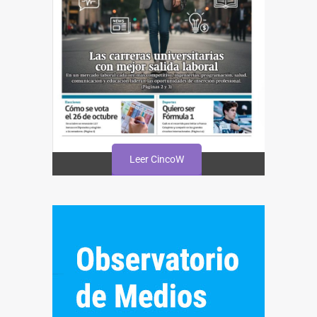
Leer CincoW