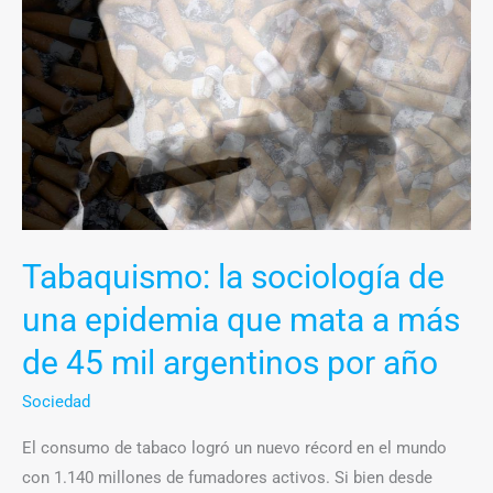
la
sociología
de
una
epidemia
que
mata
a
más
Tabaquismo: la sociología de
de
una epidemia que mata a más
45
mil
de 45 mil argentinos por año
argentinos
Sociedad
por
año
El consumo de tabaco logró un nuevo récord en el mundo
con 1.140 millones de fumadores activos. Si bien desde