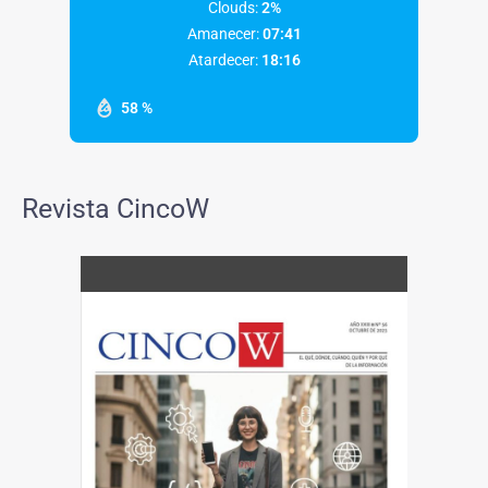
Clouds:
2%
Amanecer:
07:41
Atardecer:
18:16
58 %
Revista CincoW