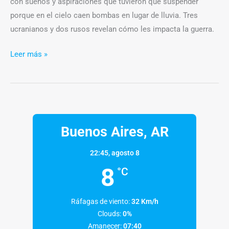
con sueños y aspiraciones que tuvieron que suspender
porque en el cielo caen bombas en lugar de lluvia. Tres
ucranianos y dos rusos revelan cómo les impacta la guerra.
Leer más »
Buenos Aires, AR
22:45,
agosto 8
8
°C
Ráfagas de viento:
32 Km/h
Clouds:
0%
Amanecer:
07:40