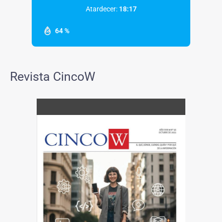
Atardecer:
18:17
64 %
Revista CincoW