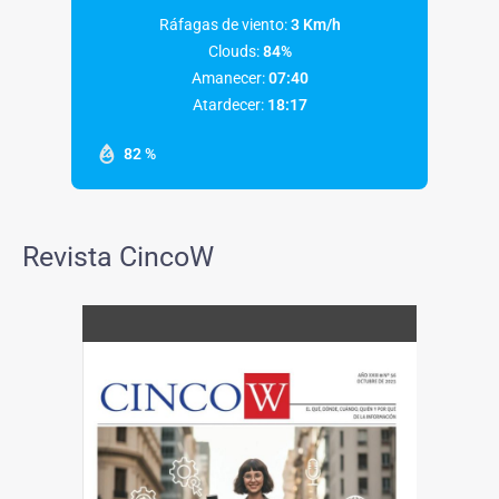
Ráfagas de viento:
3 Km/h
Clouds:
84%
Amanecer:
07:40
Atardecer:
18:17
82 %
Revista CincoW