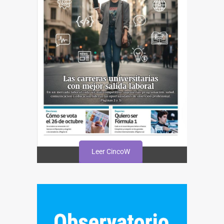
Leer CincoW