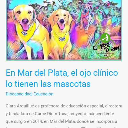
Mar
del
Plata,
el
ojo
clínico
lo
tienen
las
En Mar del Plata, el ojo clínico
mascotas
lo tienen las mascotas
Discapacidad
,
Educación
Clara Arquillué es profesora de educación especial, directora
y fundadora de Carpe Diem Taca, proyecto independiente
que surgió en 2014, en Mar del Plata, donde se incorpora a