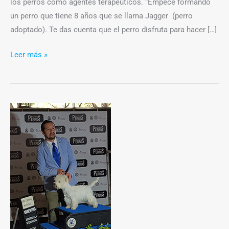
los perros como agentes terapeúticos. “Empecé formando
un perro que tiene 8 años que se llama Jagger (perro
adoptado). Te das cuenta que el perro disfruta para hacer […]
Leer más »
Un
concurso
en
cuatro
patas