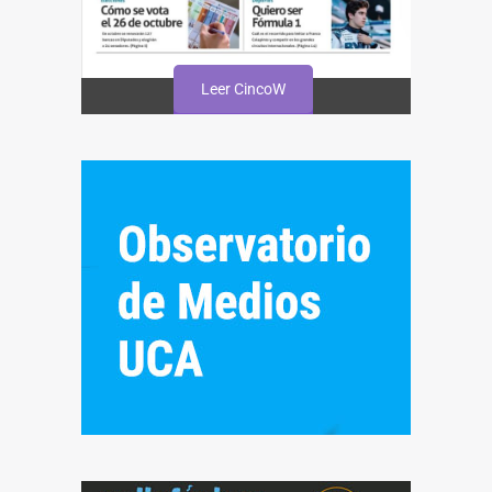
Leer CincoW