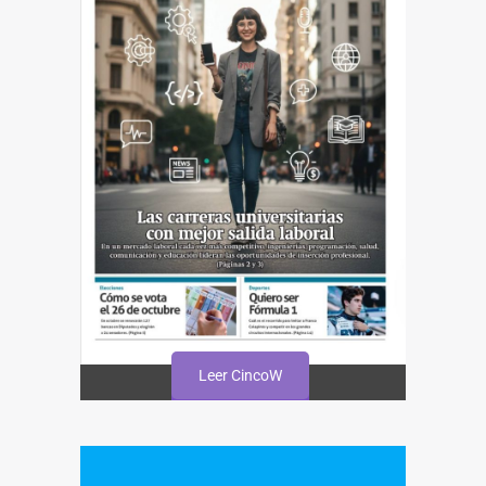
Leer CincoW