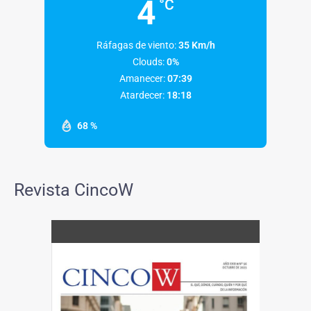
4
°C
Ráfagas de viento:
35 Km/h
Clouds:
0%
Amanecer:
07:39
Atardecer:
18:18
68 %
Revista CincoW