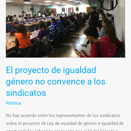
género
no
convence
a
los
sindicatos
El proyecto de igualdad
género no convence a los
sindicatos
Política
No hay acuerdo entre los representantes de los sindicatos
sobre el proyecto de Ley de equidad de género e igualdad de