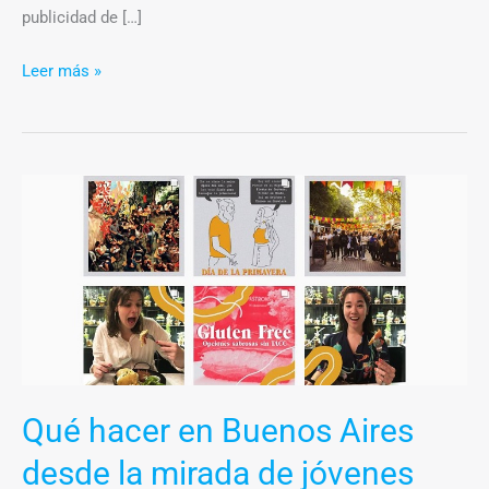
publicidad de […]
Leer más »
Qué
hacer
en
Buenos
Aires
desde
la
mirada
Qué hacer en Buenos Aires
de
jóvenes
desde la mirada de jóvenes
emprendedoras