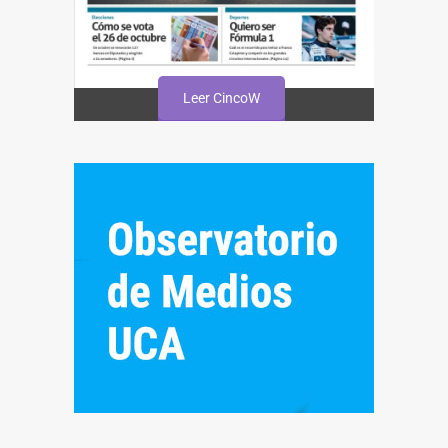
Leer CincoW