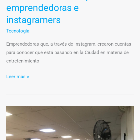
emprendedoras e
e
instagramers
instagramers
Tecnología
Emprendedoras que, a través de Instagram, crearon cuentas
para conocer qué está pasando en la Ciudad en materia de
entretenimiento.
Leer más »
El
proyecto
de
igualdad