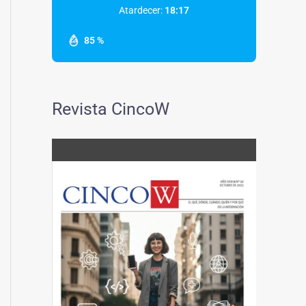
Atardecer:
18:17
85 %
Revista CincoW