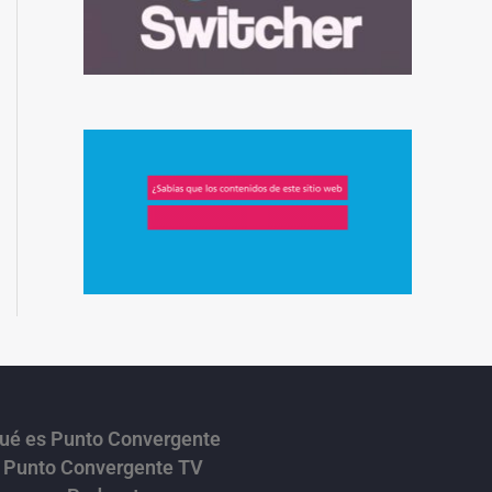
ué es Punto Convergente
Punto Convergente TV