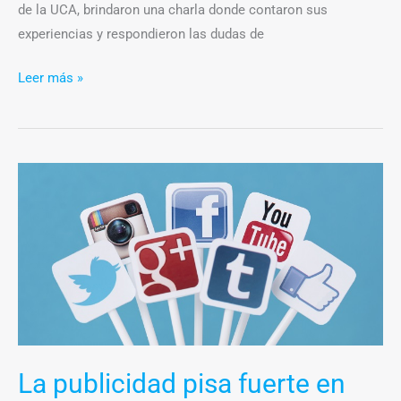
de la UCA, brindaron una charla donde contaron sus
experiencias y respondieron las dudas de
Leer más »
La
publicidad
pisa
fuerte
en
las
redes
sociales
La publicidad pisa fuerte en