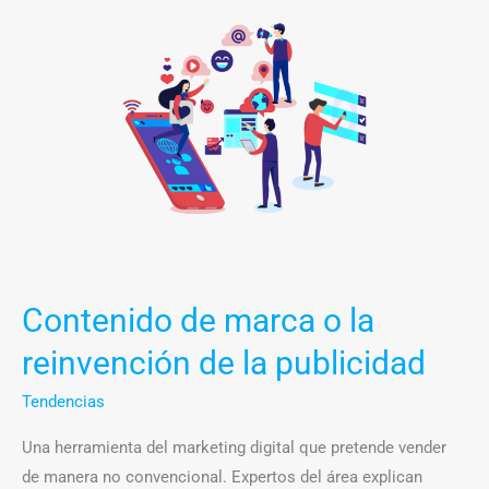
de
marca
o
la
reinvención
de
la
publicidad
Contenido de marca o la
reinvención de la publicidad
Tendencias
Una herramienta del marketing digital que pretende vender
de manera no convencional. Expertos del área explican