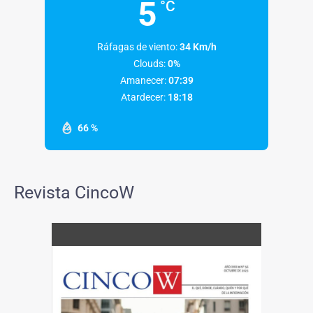
5
°C
Ráfagas de viento:
34 Km/h
Clouds:
0%
Amanecer:
07:39
Atardecer:
18:18
66 %
Revista CincoW