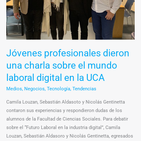
mundo
laboral
digital
en
la
UCA
Jóvenes profesionales dieron
una charla sobre el mundo
laboral digital en la UCA
Medios
,
Negocios
,
Tecnología
,
Tendencias
Camila Louzan, Sebastián Aldasoto y Nicolás Gentinetta
contaron sus experiencias y respondieron dudas de los
alumnos de la Facultad de Ciencias Sociales. Para debatir
sobre el “Futuro Laboral en la industria digital”, Camila
Louzan, Sebastián Aldasoro y Nicolás Gentinetta, egresados