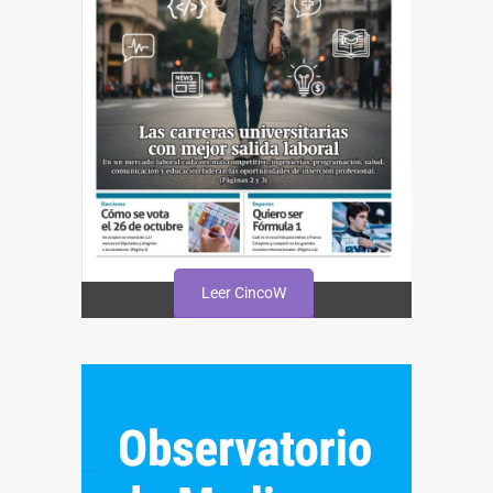
Leer CincoW