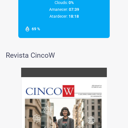
Clouds:
0%
Amanecer:
07:39
Atardecer:
18:18
69 %
Revista CincoW