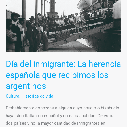
del
inmigrante:
La
herencia
española
que
recibimos
los
Día del inmigrante: La herencia
argentinos
española que recibimos los
argentinos
Cultura
,
Historias de vida
Probablemente conozcas a alguien cuyo abuelo o bisabuelo
haya sido italiano o español y no es casualidad. De estos
dos países vino la mayor cantidad de inmigrantes en