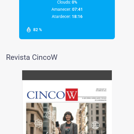
Clouds:
0%
Amanecer:
07:41
Atardecer:
18:16
82 %
Revista CincoW