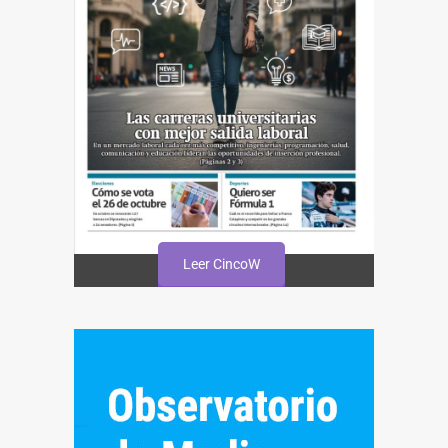
Leer CincoW