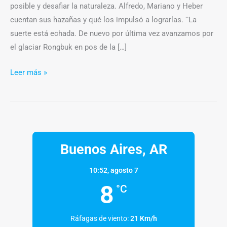
posible y desafiar la naturaleza. Alfredo, Mariano y Heber
cuentan sus hazañas y qué los impulsó a lograrlas. ¨La
suerte está echada. De nuevo por última vez avanzamos por
el glaciar Rongbuk en pos de la […]
Leer más »
Buenos Aires, AR
10:52,
agosto 7
8
°C
Ráfagas de viento:
21 Km/h