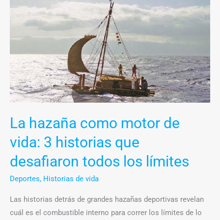
hazaña
como
motor
de
vida:
3
historias
que
desafiaron
La hazaña como motor de
todos
vida: 3 historias que
los
límites
desafiaron todos los límites
Deportes
,
Historias de vida
Las historias detrás de grandes hazañas deportivas revelan
cuál es el combustible interno para correr los límites de lo