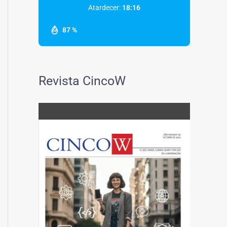
Atardecer:
18:16
87 %
Revista CincoW