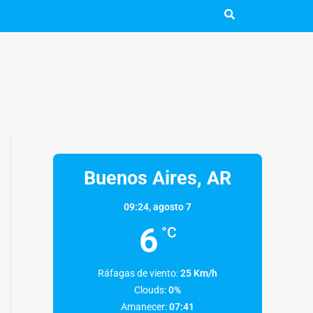
Buenos Aires, AR
09:24,
agosto 7
6
°C
Ráfagas de viento:
25 Km/h
Clouds:
0%
Amanecer:
07:41