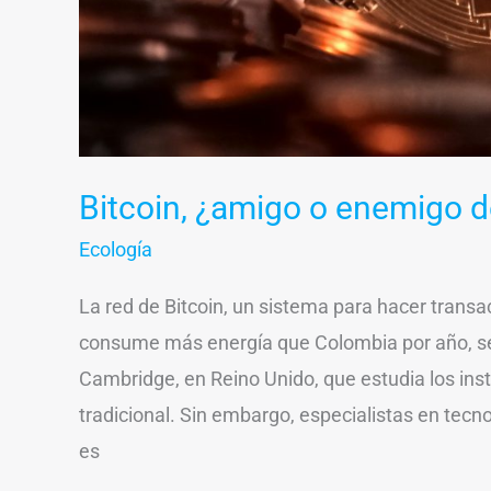
Bitcoin, ¿amigo o enemigo d
Ecología
La red de Bitcoin, un sistema para hacer tran
consume más energía que Colombia por año, se
Cambridge, en Reino Unido, que estudia los ins
tradicional. Sin embargo, especialistas en tecn
es