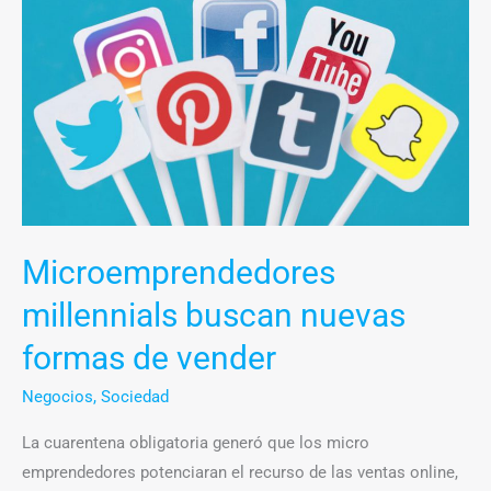
millennials
buscan
nuevas
formas
de
vender
Microemprendedores
millennials buscan nuevas
formas de vender
Negocios
,
Sociedad
La cuarentena obligatoria generó que los micro
emprendedores potenciaran el recurso de las ventas online,