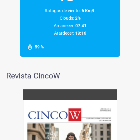
Ráfagas de viento:
6 Km/h
Clouds:
2%
Amanecer:
07:41
Atardecer:
18:16
59 %
Revista CincoW