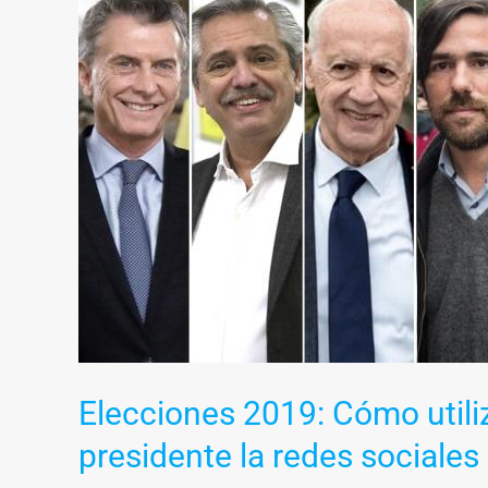
2019:
Cómo
utilizaron
los
candidatos
a
presidente
la
redes
sociales
Elecciones 2019: Cómo utili
presidente la redes sociales