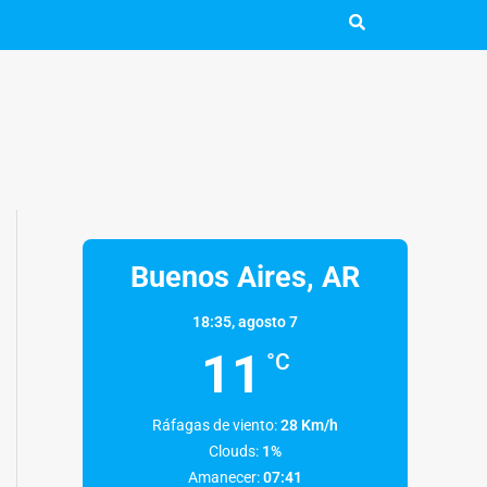
Buenos Aires, AR
18:35,
agosto 7
11
°C
Ráfagas de viento:
28 Km/h
Clouds:
1%
Amanecer:
07:41