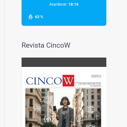
Atardecer:
18:16
63 %
Revista CincoW