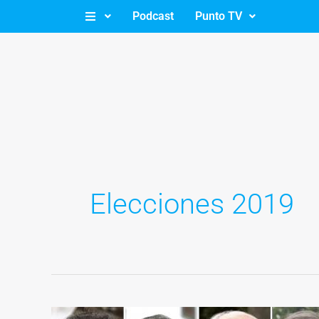
Ir
Podcast
Punto TV
al
contenido
Elecciones 2019
Elecciones