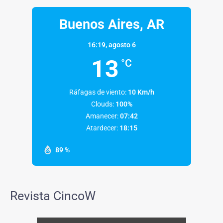
Buenos Aires, AR
16:19,
agosto 6
13
°C
Ráfagas de viento:
10 Km/h
Clouds:
100%
Amanecer:
07:42
Atardecer:
18:15
89 %
Revista CincoW