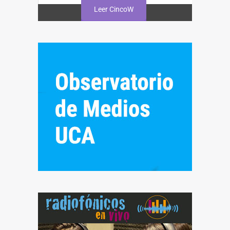
Leer CincoW