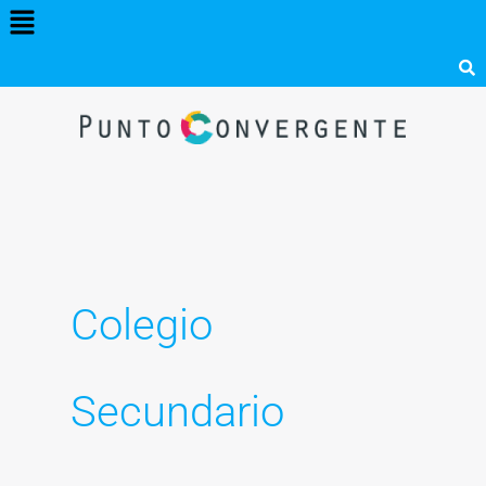
Menú
Ir
al
contenido
Colegio
Secundario