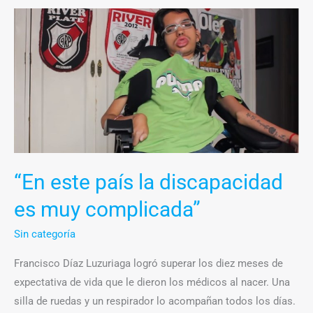
“En
este
país
la
discapacidad
es
muy
complicada”
“En este país la discapacidad
es muy complicada”
Sin categoría
Francisco Díaz Luzuriaga logró superar los diez meses de
expectativa de vida que le dieron los médicos al nacer. Una
silla de ruedas y un respirador lo acompañan todos los días.