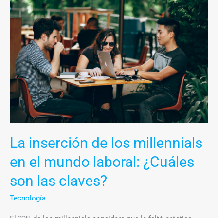
inserción
de
los
millennials
en
el
mundo
laboral:
¿Cuáles
son
La inserción de los millennials
las
claves?
en el mundo laboral: ¿Cuáles
son las claves?
Tecnología