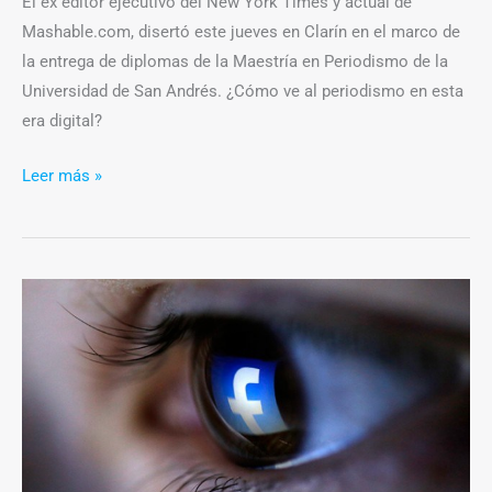
El ex editor ejecutivo del New York Times y actual de
Mashable.com, disertó este jueves en Clarín en el marco de
la entrega de diplomas de la Maestría en Periodismo de la
Universidad de San Andrés. ¿Cómo ve al periodismo en esta
era digital?
Leer más »
Facebook
nos
abre
los
ojos