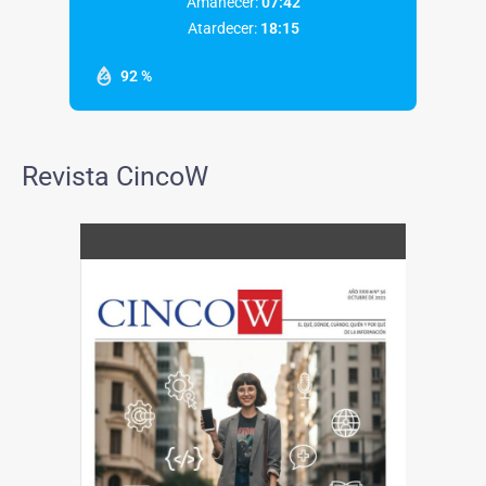
Amanecer:
07:42
Atardecer:
18:15
92 %
Revista CincoW