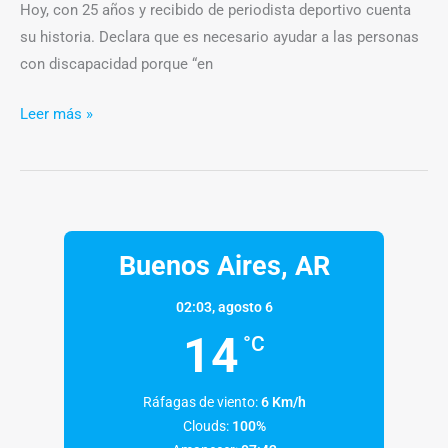
Hoy, con 25 años y recibido de periodista deportivo cuenta
su historia. Declara que es necesario ayudar a las personas
con discapacidad porque “en
Leer más »
Buenos Aires, AR
02:03,
agosto 6
14
°C
Ráfagas de viento:
6 Km/h
Clouds:
100%