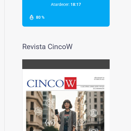
Atardecer:
18:17
80 %
Revista CincoW