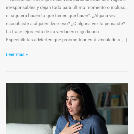
después
irresponsables y dejan todo para último momento o incluso,
ni siquiera hacen lo que tienen que hacer”. ¿Alguna vez
escuchaste a alguien decir eso? ¿O alguna vez lo pensaste?
La frase lejos está de su verdadero significado.
Especialistas advierten que procrastinar está vinculado a […]
Leer más »
Aumentó
el
consumo
de
psicoactivos
durante