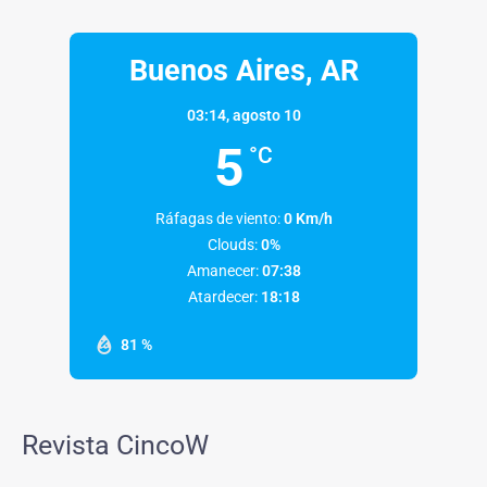
Buenos Aires, AR
03:14,
agosto 10
5
°C
Ráfagas de viento:
0 Km/h
Clouds:
0%
Amanecer:
07:38
Atardecer:
18:18
81 %
Revista CincoW