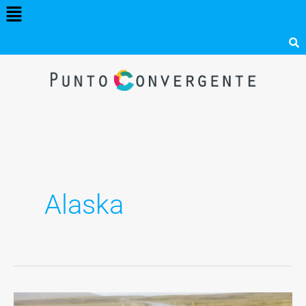
Menú
Ir
al
contenido
Alaska
Benjamín