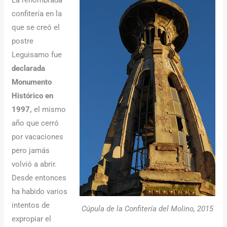
La renombrada
confitería en la
que se creó el
postre
Leguisamo fue
declarada
Monumento
Histórico en
1997,
el mismo
año que cerró
por vacaciones
pero jamás
volvió a abrir.
Desde entonces
ha habido varios
intentos de
Cúpula de la Confitería del Molino, 2015
expropiar el