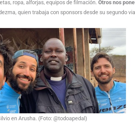
etas, ropa, alforjas, equipos de filmación.
Otros nos pone
dezma, quien trabaja con sponsors desde su segundo viaj
ilvio en Arusha. (Foto: @todoapedal)