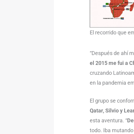
El recorrido que e
“Después de ahí me
el 2015 me fui a C
cruzando Latinoamé
en la pandemia em
El grupo se confo
Qatar, Silvio y Le
esta aventura. “
De
todo. Iba mutando