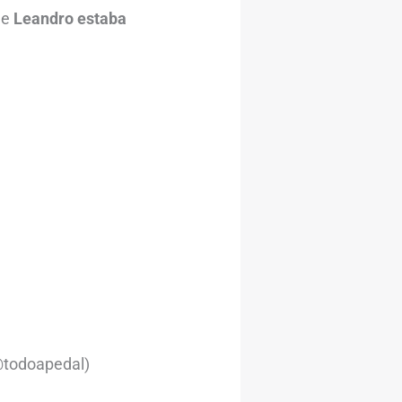
ue
Leandro estaba
 @todoapedal)