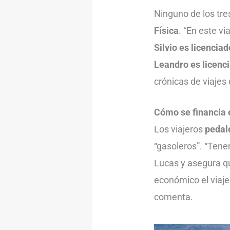
Ninguno de los tres
Física
. “En este v
Silvio es licencia
Leandro es licenc
crónicas de viajes 
Cómo se financia e
Los viajeros
pedal
“gasoleros”. “Ten
Lucas y asegura qu
económico el viaj
comenta.