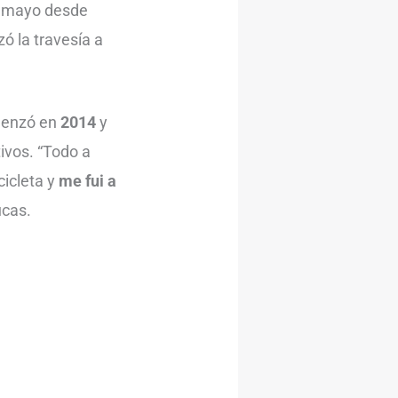
de mayo desde
ó la travesía a
menzó en
2014
y
ivos. “Todo a
cicleta y
me fui a
ucas.