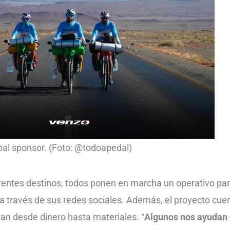
pal sponsor. (Foto: @todoapedal)
ferentes destinos, todos ponen en marcha un operativo pa
 a través de sus redes sociales. Además, el proyecto cu
an desde dinero hasta materiales. “
Algunos nos ayudan 