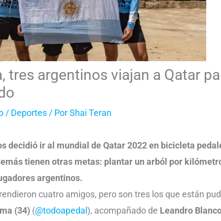
a, tres argentinos viajan a Qatar pa
do
o
/
Deportes
/ Por
Shai Teran
s decidió ir al mundial de Qatar 2022 en bicicleta ped
emás tienen otras metas: plantar un arból por kilómetro
jugadores argentinos.
rendieron cuatro amigos, pero son tres los que están pu
ma (34)
(
@todoapedal
), acompañado de
Leandro Blanco