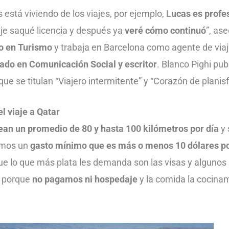
 está viviendo de los viajes, por ejemplo, L
ucas es profe
iaje saqué licencia y después ya
veré cómo continuó
”, as
do en Turismo
y trabaja en Barcelona como agente de via
iado en Comunicación Social y escritor
. Blanco Pighi pub
que se titulan “Viajero intermitente” y “Corazón de planisf
l viaje a Qatar
ean un promedio de 80 y hasta 100 kilómetros por día
y 
emos un
gasto mínimo que es más o menos 10 dólares po
e lo que más plata les demanda son las visas y algunos
e porque
no pagamos ni hospedaje
y la comida la cocina