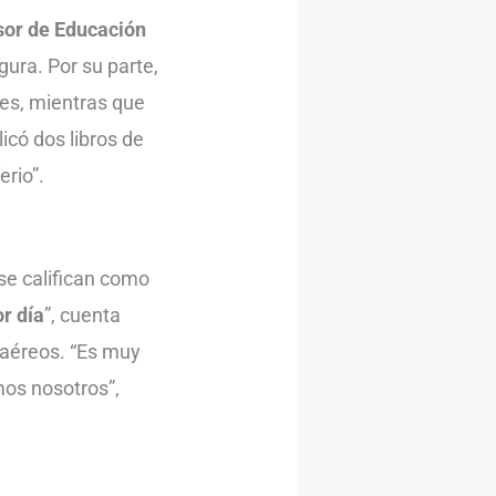
sor de Educación
egura. Por su parte,
jes, mientras que
licó dos libros de
erio”.
se califican como
r día
”, cuenta
 aéreos. “Es muy
mos nosotros”,