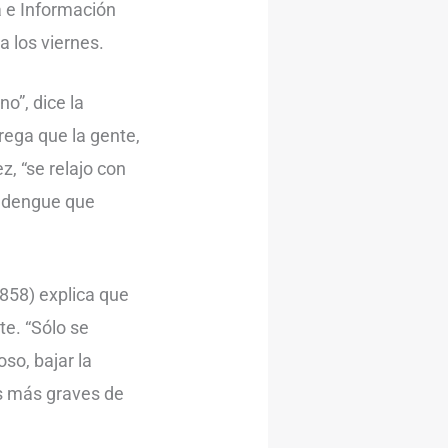
a e Información
a los viernes.
o”, dice la
rega que la gente,
z, “se relajo con
e dengue que
3858) explica que
e. “Sólo se
so, bajar la
s más graves de