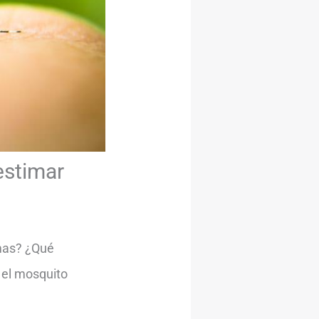
estimar
omas? ¿Qué
 el mosquito