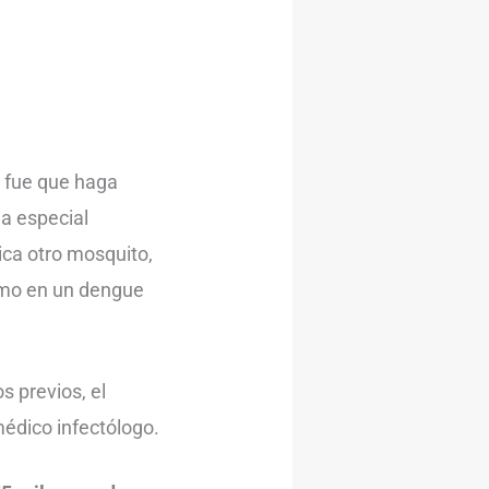
 fue que haga
ga especial
ica otro mosquito,
omo en un dengue
s previos, el
édico infectólogo.