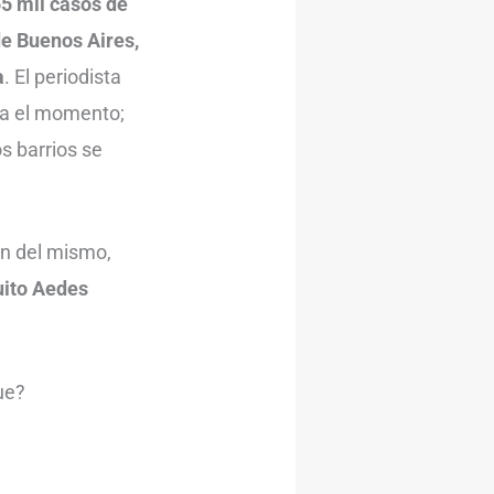
55 mil casos de
de Buenos Aires,
a
. El periodista
ta el momento;
os barrios se
ón del mismo,
quito Aedes
ue?