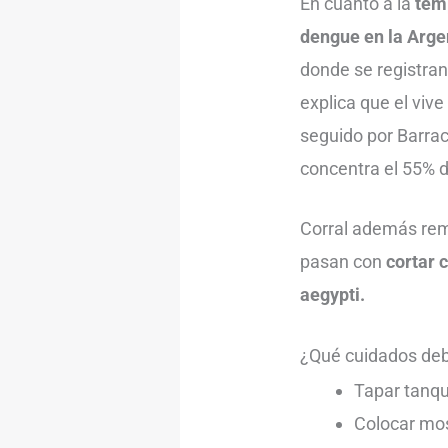
En cuanto a la
tem
dengue en la Arge
donde se registran
explica que el vive
seguido por Barraca
concentra el 55% d
Corral además rem
pasan con
cortar 
aegypti.
¿Qué cuidados deb
Tapar tanqu
Colocar mos