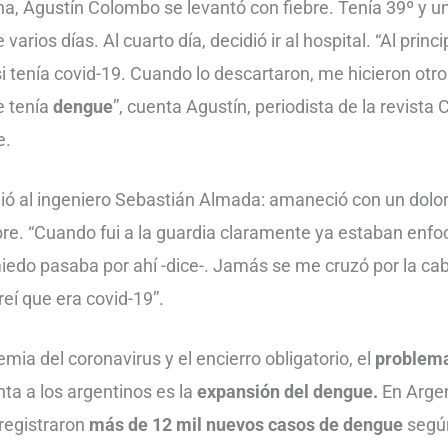
a, Agustín Colombo se levantó con fiebre. Tenía 39º y un
varios días. Al cuarto día, decidió ir al hospital. “Al princ
i tenía covid-19. Cuando lo descartaron, me hicieron otros
e tenía
dengue
”, cuenta Agustín, periodista de la revista Cí
e.
ió al ingeniero Sebastián Almada: amaneció con un dolo
bre. “Cuando fui a la guardia claramente ya estaban enfo
iedo pasaba por ahí -dice-. Jamás se me cruzó por la ca
eí que era covid-19”.
mia del coronavirus y el encierro obligatorio, el
problema
a a los argentinos es la
expansión del dengue.
En Arge
 registraron
más de 12 mil nuevos casos de dengue
segú