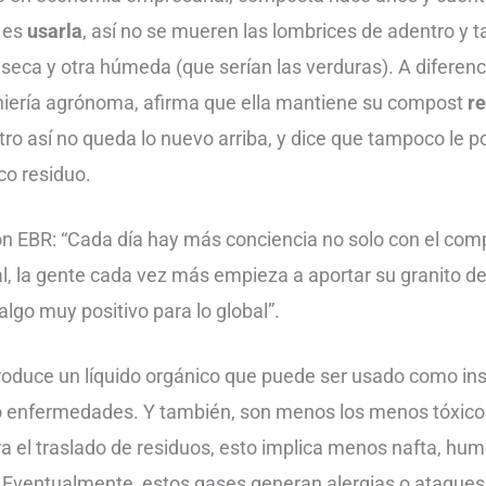
 es
usarla
, así no se mueren las lombrices de adentro y t
seca y otra húmeda (que serían las verduras). A difere
eniería agrónoma, afirma que ella mantiene su compost
r
ro así no queda lo nuevo arriba, y dice que tampoco le
co residuo.
n EBR: “Cada día hay más conciencia no solo con el comp
l, la gente cada vez más empieza a aportar su granito de
algo muy positivo para lo global”.
roduce un líquido orgánico que puede ser usado como ins
 o enfermedades. Y también, son menos los menos tóxic
ra el traslado de residuos, esto implica menos nafta, hum
. Eventualmente, estos gases generan alergias o ataques