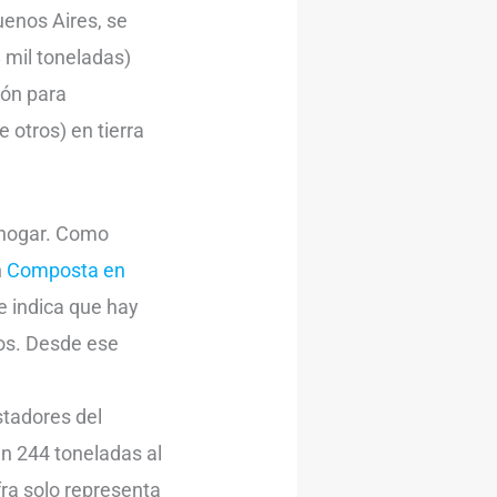
uenos Aires, se
8 mil toneladas)
ión para
 otros) en tierra
 hogar. Como
n
Composta en
e indica que hay
os. Desde ese
stadores del
en 244 toneladas al
fra solo representa