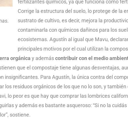
fertilizantes químicos, ya que funciona como ferti
Corrige la estructura del suelo, lo protege de la e
sustrato de cultivo, es decir, mejora la productivid
nas.
contaminarla con químicos dañinos para los suel
ecosistemas. Agustín al igual que Mavu, declara
principales motivos por el cual utilizan la compo
ierra orgánica
y además
contribuir con el medio ambien
ienen que el compostaje tiene algunas desventajas, au
on insignificantes. Para Agustín, la única contra del com
ar los residuos orgánicos de los que no lo son, y también 
vi, lo peor es que hay que comprar las lombrices californ
irlas y además es bastante asqueroso: “Si no la cuidás b
or”, sostiene.