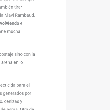
ambién tirar
ncia Mavi Rambaud,
evolviendo
el
 pone mucha
ostaje sino con la
 arena en lo
ecticida para el
os generados por
o, cenizas y
 de asma. Otra de