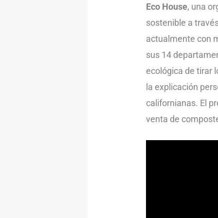
Eco House
, una o
sostenible a través
actualmente con má
sus 14 departamen
ecológica de tirar
la explicación per
californianas. El p
venta de composter