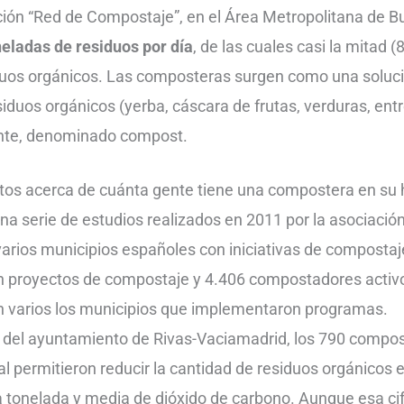
ión “Red de Compostaje”, en el Área Metropolitana de B
neladas de residuos por día
, de las cuales casi la mitad (
duos orgánicos. Las composteras surgen como una soluc
iduos orgánicos (yerba, cáscara de frutas, verduras, entre
zante, denominado compost.
os acerca de cuánta gente tiene una compostera en su
una serie de estudios realizados en 2011 por la asociació
varios municipios españoles con iniciativas de compostaj
n proyectos de compostaje y 4.406 compostadores activ
n varios los municipios que implementaron programas.
s del ayuntamiento de Rivas-Vaciamadrid, los 790 compo
 permitieron reducir la cantidad de residuos orgánicos 
na tonelada y media de dióxido de carbono. Aunque esa ci