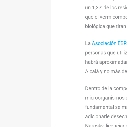
un 1,3% de los res
que el vermicompos
biológica que tiran
La
Asociación EBR
personas que util
habrá aproximadam
Alcalá y no más de
Dentro de la comp
microorganismos qu
fundamental se ma
adicionarle desech
Narosky, licencia