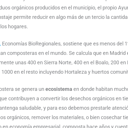
iduos orgánicos producidos en el municipio, el propio Ay
taje permite reducir en algo más de un tercio la cantid
 los hogares.
,
Economías BioRegionales, sostiene que es menos del 1
izan composteras en el mundo. Se calcula que en Madrid 
ente unas 400 en Sierra Norte, 400 en el Boalo, 200 en
 1000 en el resto incluyendo Hortaleza y huertos comuni
ostera se genera un
ecosistema
en donde habitan mucho
e contribuyen a convertir los desechos orgánicos en tie
ntenga saludable, y para eso debemos prestarle atención
os orgánicos, remover los materiales, o bien cosechar tie
do en economía empresarial, composta hace años y cuent