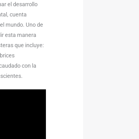
r el desarrollo
ntal, cuenta
r el mundo. Uno de
dir esta manera
teras que incluye:
brices
recaudado con la
scientes.