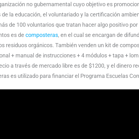
rganización no gubernamental cuyo objetivo es promociona
 de la educación, el voluntariado y la certificación ambie
s de 100 voluntarios que tratan hacer algo positivo po
tos es de
composteras
, en el cual se encargan de difun
 los residuos orgánicos. También venden un kit de compos
sonal + manual de instrucciones + 4 módulos + tapa + lom
recio a través de mercado libre es de $1200, y el dinero 
as es utilizado para financiar el Programa Escuelas Con