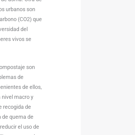
uos urbanos son
 carbono (CO2) que
versidad del
seres vivos se
compostaje son
oblemas de
enientes de ellos,
a nivel macro y
e recogida de
ón de quema de
educir el uso de