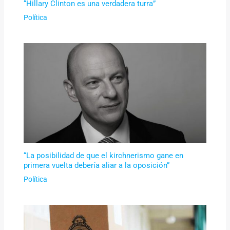
“Hillary Clinton es una verdadera turra”
Política
“La posibilidad de que el kirchnerismo gane en
primera vuelta debería aliar a la oposición”
Política